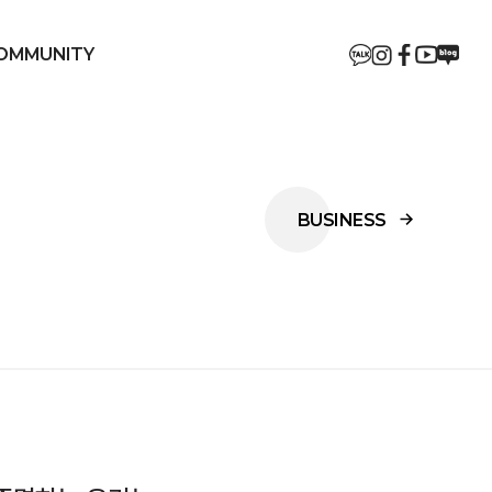
OMMUNITY
온라인 문의
RECRUIT
BUSINESS