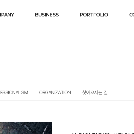
MPANY
BUSINESS
PORTFOLIO
C
STORY
Mega Event
Mega Event
RVIEW
Public Event
Public Event
OSOPHY
MICE
MICE
SIONALISM
Promotion
Promotion Margketing
Margketing
IZATION
오시는 길
ESSIONALISM
ORGANIZATION
찾아오시는 길